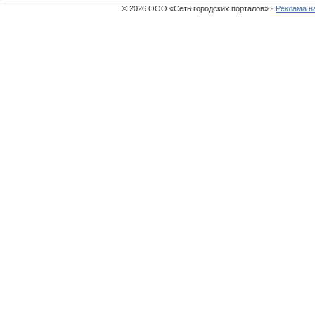
bali23
Sunnyna
© 2026 ООО «Сеть городских порталов» ·
Реклама н
Yaroslavna19
dak197
Сердце Океана
Гаечка
Лоли
julia-sta
мамаОлежи
КМСо4к