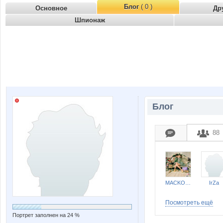
Блог
( 0 )
Основное
Др
Шпионаж
Блог
88
MACKOTT
IrZa
Посмотреть ещё
Портрет заполнен на 24 %